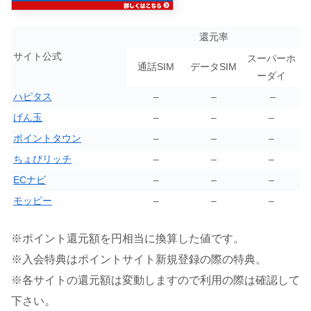
還元率
サイト公式
スーパーホ
通話SIM
データSIM
ーダイ
ハピタス
–
–
–
げん玉
–
–
–
ポイントタウン
–
–
–
ちょびリッチ
–
–
–
ECナビ
–
–
–
モッピー
–
–
–
※ポイント還元額を円相当に換算した値です。
※入会特典はポイントサイト新規登録の際の特典。
※各サイトの還元額は変動しますので利用の際は確認して
。
下さい