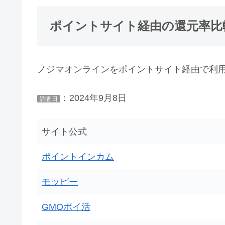
ポイントサイト経由の還元率比
ノジマオンラインをポイントサイト経由で利
：2024年9月8日
調査日
サイト公式
ポイントインカム
モッピー
GMOポイ活