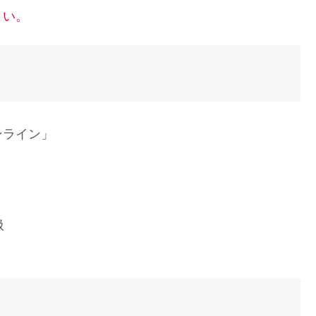
さい。
ンライン」
扱