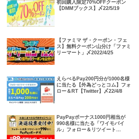
初回購入限定70%OFFクーポン
【DMMブックス】〆22/5/19
【ファミマ ザ・クーポン・フェ
ス】無料クーポン山分け「ファミ
リーマート」〆2022/4/25
えらべるPay200円分が1000名様
に当たる【外為どっとコム】フォ
ロー＆RT【Twitter】〆22/4/8
PayPayボーナス1000円相当が
990名様に当たる「ワイモバイ
ル」フォロー＆リツイート
【Twitter】〆22/2/28